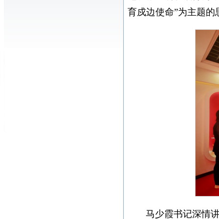
育戍边使命”为主题的
马少霞书记深情